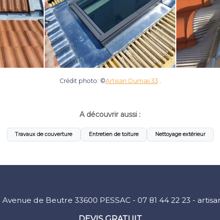
Crédit photo: ©
Artisan Dumas 33
.
A découvrir aussi :
Travaux de couverture
Entretien de toiture
Nettoyage extérieur
9 Avenue de Beutre 33600 PESSAC -
07 81 44 22 23
-
artis
DEVIS GRATUIT